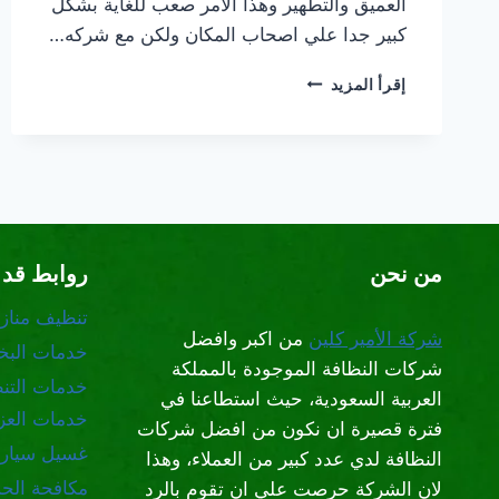
العميق والتطهير وهذا الامر صعب للغاية بشكل
كبير جدا علي اصحاب المكان ولكن مع شركه…
شركة
إقرأ المزيد
تنظيف
قصور
شمال
الرياض
من نحن
روابط قد 
تنظيف مناز
شركة الأمير كلين
من اكبر وافضل
خدمات البخا
شركات النظافة الموجودة بالمملكة
خدمات التن
العربية السعودية، حيث استطاعنا في
خدمات العز
فترة قصيرة ان نكون من افضل شركات
غسيل سيار
النظافة لدي عدد كبير من العملاء، وهذا
مكافحة الح
لان الشركة حرصت علي ان تقوم بالرد