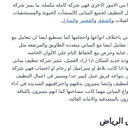
ن الامور الاخري فهي شركة كامله مكمله، ما يميز شركة
 التنظيف لجميع المبانى كالمنشآت الحيوية والمستشفيات
فيلات و
الشقق
و
القصور
و
المنازل
.
ي باختلاف انواعها واحجامها كما تسطيع ايضا ان تتعامل مع
تعامل ايضا مع المباني متعدده الطاوبق والمرتفعه مثل
عنايه وحرص مع الحفاظ التام علي الالوان الخاصه
ده جديد للمكان اذا اراد العميل، تتميز شركة تنظيف مباني
ا اذا كانت بلاط او سيراميك او رخام او اخشاب فهي شركة
ن
بتواجد فريق عمل كبيير جدا ومتميز في اعمال التنظيف
التنظيف وايضا يتميزون بدقتهم واحترافيتهم الشديده في اداء
ع المباني مهما كانت مساحتها كما انهم يتميزون باللباقه
 بالمصدقيه والامانه العاليه .
 الرياض