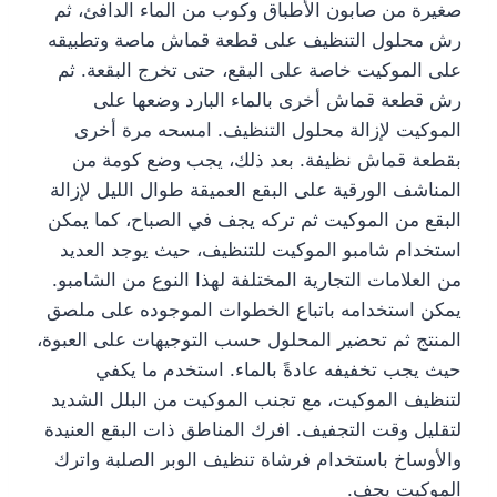
صغيرة من صابون الأطباق وكوب من الماء الدافئ، ثم
رش محلول التنظيف على قطعة قماش ماصة وتطبيقه
على الموكيت خاصة على البقع، حتى تخرج البقعة. ثم
رش قطعة قماش أخرى بالماء البارد وضعها على
الموكيت لإزالة محلول التنظيف. امسحه مرة أخرى
بقطعة قماش نظيفة. بعد ذلك، يجب وضع كومة من
المناشف الورقية على البقع العميقة طوال الليل لإزالة
البقع من الموكيت ثم تركه يجف في الصباح، كما يمكن
استخدام شامبو الموكيت للتنظيف، حيث يوجد العديد
من العلامات التجارية المختلفة لهذا النوع من الشامبو.
يمكن استخدامه باتباع الخطوات الموجوده على ملصق
المنتج ثم تحضير المحلول حسب التوجيهات على العبوة،
حيث يجب تخفيفه عادةً بالماء. استخدم ما يكفي
لتنظيف الموكيت، مع تجنب الموكيت من البلل الشديد
لتقليل وقت التجفيف. افرك المناطق ذات البقع العنيدة
والأوساخ باستخدام فرشاة تنظيف الوبر الصلبة واترك
الموكيت يجف.