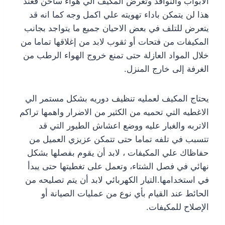
الابواب والنوافذ وتعرض المكيف الي هواء ساخن فعند
هذا لن يتمكن باداء تهويته علي اكمل وجه كما انه قد
يتعرض للتلف في بعض الاحيان جميع ما يتواجد بجانب
المكيفات من فتحات أو ثقوب لابد من إغلاقها تماما من
خلال المواد العازلة حتى تمنع خروج الهواء الرطب من
الغرفة إلى خارج المنزل.
يحتاج المكيف لعمليه تنظيف دوريه بشكل مستمر الي
الاغطيه التي تحميه من الكثير من الاضرار واهمها تراكم
الاتربه والغبار عليه ووضع اعشاش الطيور التي قد
تتسبب في تلفه تماما حتى تتمكن عزيزي العميل من
حفاظاك علي المكيفات ، لابد أن يقوم بفصلها بشكل
نهائي في فصل الشتاء، وتعمل على تغطيتها حتى يبدأ
في استخدامها.التيار الكهربائي لابد أن يتم تصليحه من
الحائط عند القيام بأي نوع من عمليات الصيانة أو
الإصلاح للمكيفات.