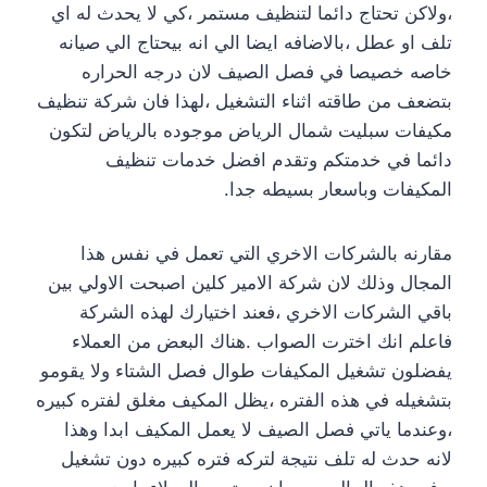
،ولاكن تحتاج دائما لتنظيف مستمر ،كي لا يحدث له اي
تلف او عطل ،بالاضافه ايضا الي انه بيحتاج الي صيانه
خاصه خصيصا في فصل الصيف لان درجه الحراره
بتضعف من طاقته اثناء التشغيل ،لهذا فان شركة تنظيف
مكيفات سبليت شمال الرياض موجوده بالرياض لتكون
دائما في خدمتكم وتقدم افضل خدمات تنظيف
المكيفات وباسعار بسيطه جدا.
مقارنه بالشركات الاخري التي تعمل في نفس هذا
المجال وذلك لان شركة الامير كلين اصبحت الاولي بين
باقي الشركات الاخري ،فعند اختيارك لهذه الشركة
فاعلم انك اخترت الصواب .هناك البعض من العملاء
يفضلون تشغيل المكيفات طوال فصل الشتاء ولا يقومو
بتشغيله في هذه الفتره ،يظل المكيف مغلق لفتره كبيره
،وعندما ياتي فصل الصيف لا يعمل المكيف ابدا وهذا
لانه حدث له تلف نتيجة لتركه فتره كبيره دون تشغيل