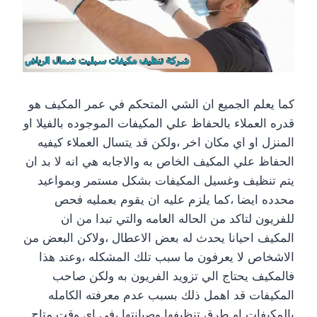
كما يعلم الجميع ان الشي المتحكم في عمر المكيف هو
قدره العملاء بالحفاظ علي المكيفات الموجوده بالفيلا او
المنزل او اي مكان اخر ،ولكن قد يتسال العملاء كيفيه
الحفاظ علي المكيف الخاص به والاجابه هي انه لا بد ان
يتم تنظيف وغسيل المكيفات بشكل مستمر وبمواعيد
محدده ايضا ،كما يلزم عليه ان يقوم بعمليه فحص
للفريون لتاكد من الحاله العامه والتي تبدا من ان
المكيف احيانا يحدث له بعض الاعطال ،ولاكن البعض من
الاشخاص لا يعرفون ما سبب تلك المشكله ،وعند هذا
فالمكيف يحتاج الي تزويد الفريون به ولكن صاحب
المكيفات قد اهمل ذلك بسبب عدم معرفته الكامله
بالمكيفات او طرق تنظيفها وصيانتها ،في اي وقت متاح