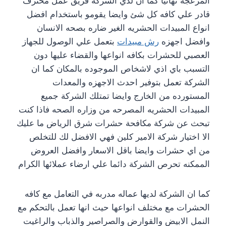
المزعجه نهائيا كما ان لدي الشركة فريق عمل محترف
قادر علي كافه كل شئ وايضا يقومو باستخدام افضل
انواع المبيدات الحشريه الغير ضاره بصحه الانسان
وافضل اجهزه
رش مبيدات
بتعمل علي الوصول للجهاز
العصبي للحشرات بكافه انواعها والقضاء عليها دون
التسبب باي اذي لاشخاص الموجوده بالمكان كما ان
الشركة تعمل بتوفير احدث الاجهزه والمعدات
المستورده من الخارج وايضا تمتلك الشركة جميع
المبيدات الحشريه المصرحه من وزاره الصحه فاذا كنت
تبحث عن شركة مكافحة حشرات شرق الرياض ما عليك
الا اختيار شركة الامير كلين فهي الافضل لك للتخلص
من اي حشرات وايضا باقل الاسعار وافضل العروض
الممكنه تحرص الشركة دائما علي ارضاء عملائها الكرام
كما ان الشركة لديها عماله مدربه في التعامل مع كافه
الحشرات مع مختلف انواعها حيث انها تعمل بالتحكم مع
النمل الابيض والقوارض والصراصير والذباب والراغيت