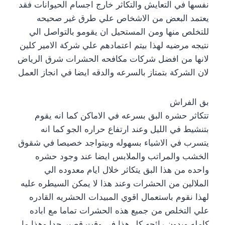
نفسها في التعايش والتكاثر خارج اجسام الحيوانات فقد
يعتمد البعض من الاشخاص علي طرق غير صحيحه
للتخلص منها ومن المستحيل ان يقومو بالتواصل الي
نتيجه مرضيه لهذا بيتم اعتمادهم علي شركة الامير كلين
لانها من افضل شركات مكافحه الحشرات شرق الرياض
لان الشركة بتمتاز بالسرعه والدقه ايضا في انجاز العمل
بق الفراش
تتكاثر حشره البق بسرعه في الاماكن كما انه يقوم
بتنشيط في الليل وعند ارتفاع حراره الجو كما انه
يتسرب في الاشياء بسهوله وبيتواجد خصيصا في شقوق
الخشب والمراتب والملابس ايضا عند وجود حشره
واحده من هذا البق يتكاثر خلال ايام معدوده الي
الملالين من الحشرات وعند هذا لا يمكن السيطره عليه
لهذا نقوم باستعمال اقوي المبيدات الحشريه القادره
علي التخلص من جميع هذه الحشرات تماما مع اباده
كامله وبدون رائحه كل هذا في وقت قصير جدا وهذا ما