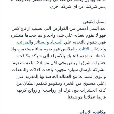
يميز شركتنا عن اي شركة اخري
النمل الابيض
يعد النمل الابيض من القوارض التي تسبب ازعاج كبير
فهو لا يقوم بتغذيه علي شئ واحد وانما بنجدها منتشره
فهي بتقوم بالتغذيه علي
السجاد
و
الستائر
و
المراتب
واخشاب
الاثاث
والملابس فهو يقوم ببناء مستعمره واذا
لاحظته تواجده فاعليك بالاسراع ألي شركة مكافحه
حشرات شرق الرياض وفي اقل من 24 ساعه ستقوم
الشركة بارسال سياره مجهزه باحدث الالات والمعدات
واقوي المبيدات مع العماله الخاصه بها المدربه علي
اعلي مستوي من الخبره وبيقومو بتعقيم المكان من
كافه الحشرات دون ترك اي رواسب او روائح كريهه
فرضا عملائنا هو هدفنا
مكافحه الابراص