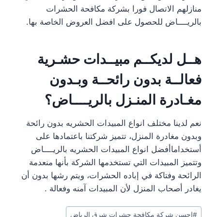
منازلهم الاتصال فورا بشركة مكافحة الحشرات
بالريــــاض للحصول على افضل العروض الخاصة بها.
هــل لديكــم مبيــدات حشـرية
فعالــة بدون رائحــة وبـدون
مغـادرة المنـزل بالريــــاض؟
نعم لدينا مختلف انواع المبيدات الحشريه بدون رائحة
وبدون مغادرة المنزل، تتميز شركتنا باعتمادها على
أستخداماأفضل انواع المبيدات الحشريه بالريــــاض
وتتميز المبيدات التي تستخدمها الشركة بأنها منعدمة
الرائحة وفتاكة في إباده الحشرات، ويتم رشها بدون أن
يغادر أصحاب المنزل لأن المبيدات آمنه وفعالة .
وسوم
#
احسن شركة مكافحة حشرات شرق الرياض