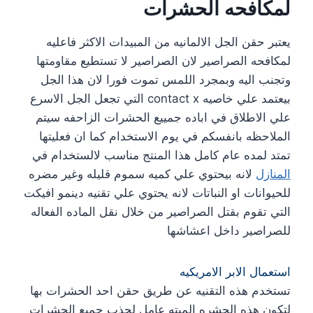
لمكافحه الحشرات
يعتبر حقن الجل الالمانيه من المبيدات الاكثر فاعليه
لمكافحه الصراصير لان الصراصير لا تستطيع مقاومتها
وتجنب اليه وبمجرد اللمس تموت فورا لان هذا الجل
بيعتمد علي خاصيه contact x التي تجعل الجل الاسرع
علي الاطلاق في اباده جمييع الحشرات الزاحفه سيتم
الملاحظه بانفسكم في يوم الاستخدام كما ان فعليتها
تمتد لمده عام كامل هذا المنتج مناسب لالستخدام في
المنازل
لانه بيحتوي علي كميه سموم قليله وغير مضره
للحيوانات او النباتات لانه يحتوي علي تقنيه دينمو افيكت
التي تقوم بقتل الصراصير من خلال نقل الماده الفعاله
للصراصير داخل اعشاشها
استعمال الابر الامريكيه
تستخدم هذه التقنيه عن طريق حقن احد الحشرات بها
لتكون هذه الحشره الميته عامل لجذب جميع الحشرات