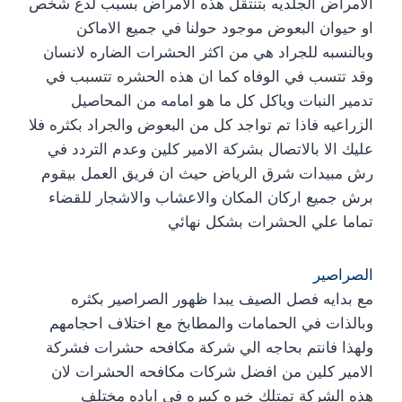
الامراض الجلديه بتنتقل هذه الامراض بسبب لدغ شخص
او حيوان البعوض موجود حولنا في جميع الاماكن
وبالنسبه للجراد هي من اكثر الحشرات الضاره لانسان
وقد تتسب في الوفاه كما ان هذه الحشره تتسبب في
تدمير النبات وياكل كل ما هو امامه من المحاصيل
الزراعيه فاذا تم تواجد كل من البعوض والجراد بكثره فلا
عليك الا بالاتصال بشركة الامير كلين وعدم التردد في
رش مبيدات شرق الرياض حيث ان فريق العمل بيقوم
برش جميع اركان المكان والاعشاب والاشجار للقضاء
تماما علي الحشرات بشكل نهائي
الصراصير
مع بدايه فصل الصيف يبدا ظهور الصراصير بكثره
وبالذات في الحمامات والمطابخ مع اختلاف احجامهم
ولهذا فانتم بحاجه الي شركة مكافحه حشرات فشركة
الامير كلين من افضل شركات مكافحه الحشرات لان
هذه الشركة تمتلك خبره كبيره في اباده مختلف