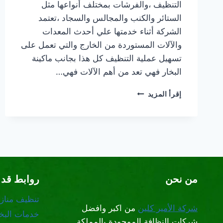
التنظيف ،والفرشات بمختلف أنواعها مثل
الستائر والكنب والمجالس والسجاد ،تعتمد
الشركة أثناء خدمتها علي أحدث المعدات
والآلات المستوردة من الخارج والتي تعمل على
تسهيل عملية التنظيف كل هذا بجانب ماكينة
البخار فهي تعد من أهم الآلات فهي…
شركة
إقرأ المزيد
تنظيف
مراتب
السرير
بالبخار
غرب
الرياض
من نحن
روابط قد 
تنظيف مناز
شركة الأمير كلين
من اكبر وافضل
خدمات البخا
شركات النظافة الموجودة بالمملكة