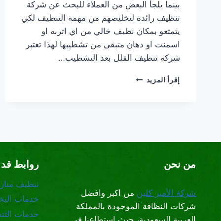
بينما يلجأ البعض من العملاء للبحث عن شركة
تنظيف رائدة لتخليصهم من مهمة التنظيف لكي
يتمتعو بمكان نظيف خالي من اي اتربه او
اسمنت او دهان متبقي من تشطيبها لهذا تعتبر
شركة تنظيف الفلل بعد التشطيب…
شركة
إقرأ المزيد
تنظيف
الفلل
بعد
التشطيب
بالرياض
من نحن
روابط قد 
تنظيف مناز
شركة الأمير كلين
من اكبر وافضل
خدمات البخا
شركات النظافة الموجودة بالمملكة
خدمات التن
العربية السعودية، حيث استطاعنا في