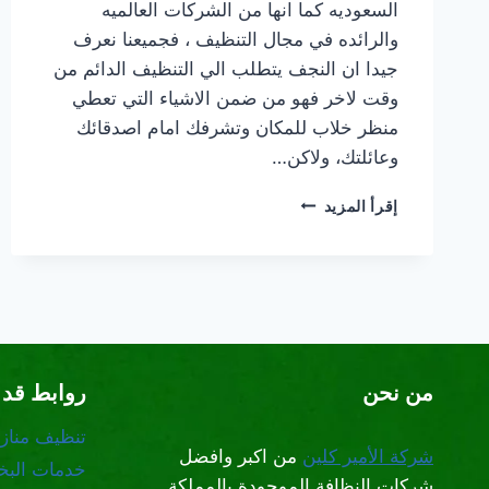
السعوديه كما انها من الشركات العالميه
والرائده في مجال التنظيف ، فجميعنا نعرف
جيدا ان النجف يتطلب الي التنظيف الدائم من
وقت لاخر فهو من ضمن الاشياء التي تعطي
منظر خلاب للمكان وتشرفك امام اصدقائك
وعائلتك، ولاكن…
شركة
إقرأ المزيد
تنظيف
نجف
بالبخار
بالرياض
من نحن
روابط قد 
تنظيف مناز
شركة الأمير كلين
من اكبر وافضل
خدمات البخا
شركات النظافة الموجودة بالمملكة