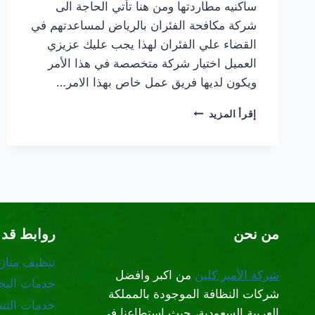
ساكنيه مطاردتها ومن هنا تأتي الحاجة الى
شركة مكافحة الفئران بالرياض لمساعدتهم في
القضاء علي الفئران لهذا يجب عليك عزيزي
العميل اختيار شركة متخصصة في هذا الأمر
ويكون لديها فريق عمل خاص بهذا الامر…
شركة
إقرأ المزيد
مكافحة
الفئران
بالرياض
من نحن
روابط قد 
تنظيف مناز
شركة الأمير كلين
من اكبر وافضل
خدمات البخا
شركات النظافة الموجودة بالمملكة
خدمات التن
العربية السعودية، حيث استطاعنا في