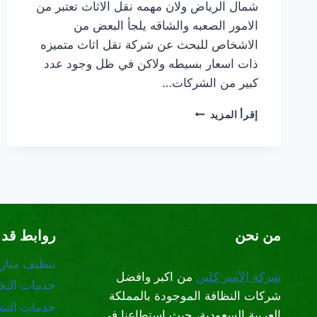
شمال الرياض ولان مهمه نقل الاثاث تعتبر من
الامور الصعبه والشاقه يلجأ البعض من
الاشخاص للبحث عن شركة نقل اثاث متميزه
ذات اسعار بسيطه ولاكن في ظل وجود عدد
كبير من الشركات…
شركة
إقرأ المزيد
نقل
اثاث
شمال
الرياض
من نحن
روابط قد 
تنظيف مناز
شركة الأمير كلين
من اكبر وافضل
خدمات البخا
شركات النظافة الموجودة بالمملكة
خدمات التن
العربية السعودية، حيث استطاعنا في